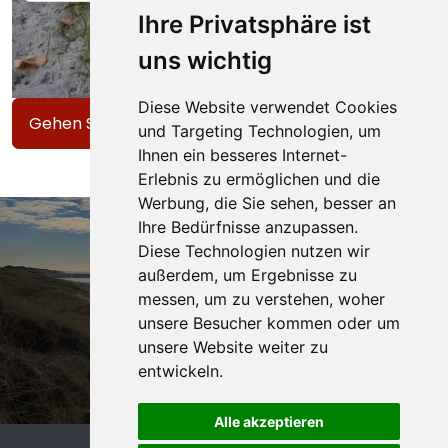
Ihre Privatsphäre ist
uns wichtig
Diese Website verwendet Cookies
Gehen Sie zurück zu allen Artikeln
und Targeting Technologien, um
Ihnen ein besseres Internet-
Erlebnis zu ermöglichen und die
Werbung, die Sie sehen, besser an
Ihre Bedürfnisse anzupassen.
Diese Technologien nutzen wir
Interesse in onze
außerdem, um Ergebnisse zu
vakantiewoning?
messen, um zu verstehen, woher
unsere Besucher kommen oder um
unsere Website weiter zu
Bekijk beschikbaarheid
entwickeln.
Alle akzeptieren