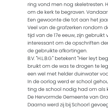
ring vond men nog skeletresten. 
om de kerk te begraven. Vandaar d
Een gewoonte die tot aan het jaa
Veel van de grafzerken rondom de
tijd van de 17e eeuw, zijn gebruikt 
interessant om de opschriften der 
de gebruikte afkortingen.
B.V. "H.L.B.G." betekent "Hier leyt
bruikt om de was te drogen te le
een wel met helder duinwater voo
In de oorlog werd er school gehou
ting de school nodig had om als 
De Hervormde Gemeente van Groet
Daarna werd zij bij Schoorl gevoe