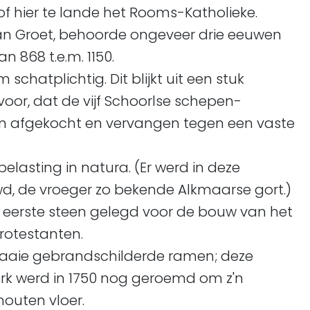
of hier te lande het Rooms-Katholieke.
van Groet, behoorde ongeveer drie eeuwen
n 868 t.e.m. 1150.
chatplichtig. Dit blijkt uit een stuk
voor, dat de vijf Schoorlse schepen-
 afgekocht en vervangen tegen een vaste
elasting in natura. (Er werd in deze
wd, de vroeger zo bekende Alkmaarse gort.)
 eerste steen gelegd voor de bouw van het
rotestanten.
 fraaie gebrandschilderde ramen; deze
erk werd in 1750 nog geroemd om z'n
outen vloer.